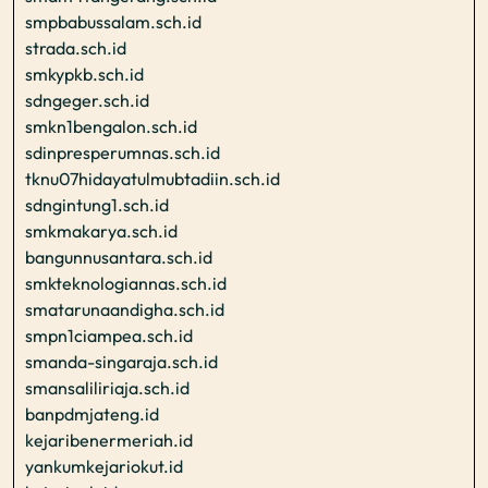
smpbabussalam.sch.id
strada.sch.id
smkypkb.sch.id
sdngeger.sch.id
smkn1bengalon.sch.id
sdinpresperumnas.sch.id
tknu07hidayatulmubtadiin.sch.id
sdngintung1.sch.id
smkmakarya.sch.id
bangunnusantara.sch.id
smkteknologiannas.sch.id
smatarunaandigha.sch.id
smpn1ciampea.sch.id
smanda-singaraja.sch.id
smansaliliriaja.sch.id
banpdmjateng.id
kejaribenermeriah.id
yankumkejariokut.id