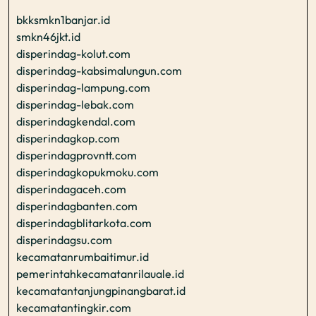
bkksmkn1banjar.id
smkn46jkt.id
disperindag-kolut.com
disperindag-kabsimalungun.com
disperindag-lampung.com
disperindag-lebak.com
disperindagkendal.com
disperindagkop.com
disperindagprovntt.com
disperindagkopukmoku.com
disperindagaceh.com
disperindagbanten.com
disperindagblitarkota.com
disperindagsu.com
kecamatanrumbaitimur.id
pemerintahkecamatanrilauale.id
kecamatantanjungpinangbarat.id
kecamatantingkir.com