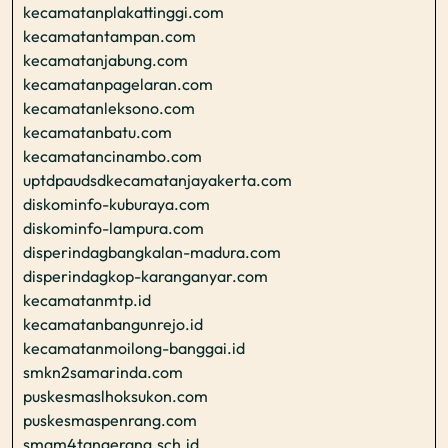
kecamatanplakattinggi.com
kecamatantampan.com
kecamatanjabung.com
kecamatanpagelaran.com
kecamatanleksono.com
kecamatanbatu.com
kecamatancinambo.com
uptdpaudsdkecamatanjayakerta.com
diskominfo-kuburaya.com
diskominfo-lampura.com
disperindagbangkalan-madura.com
disperindagkop-karanganyar.com
kecamatanmtp.id
kecamatanbangunrejo.id
kecamatanmoilong-banggai.id
smkn2samarinda.com
puskesmaslhoksukon.com
puskesmaspenrang.com
smam4tangerang.sch.id