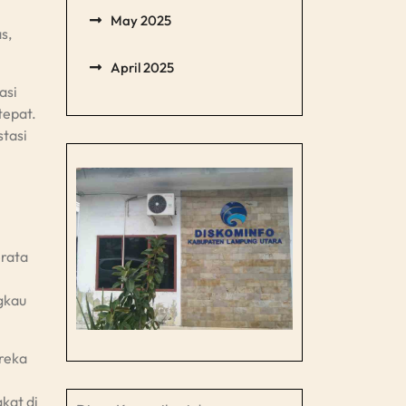
May 2025
s,
April 2025
asi
tepat.
stasi
erata
gkau
reka
kat di