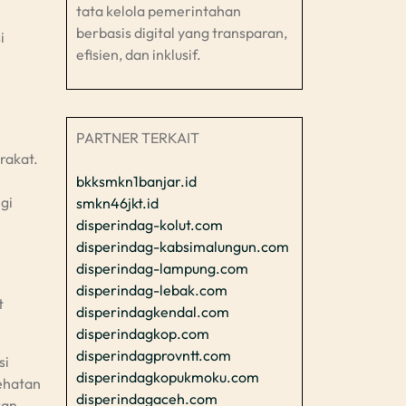
tata kelola pemerintahan
berbasis digital yang transparan,
i
efisien, dan inklusif.​
PARTNER TERKAIT
rakat.
bkksmkn1banjar.id
gi
smkn46jkt.id
disperindag-kolut.com
disperindag-kabsimalungun.com
disperindag-lampung.com
disperindag-lebak.com
t
disperindagkendal.com
disperindagkop.com
disperindagprovntt.com
si
disperindagkopukmoku.com
sehatan
disperindagaceh.com
kan