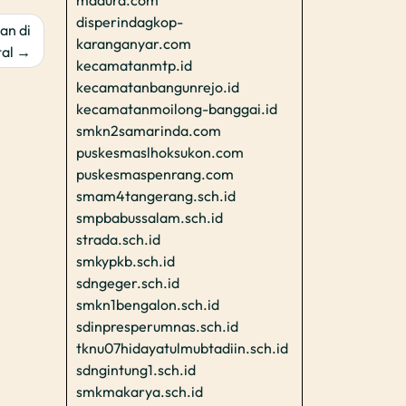
madura.com
disperindagkop-
an di
karanganyar.com
al
kecamatanmtp.id
kecamatanbangunrejo.id
kecamatanmoilong-banggai.id
smkn2samarinda.com
puskesmaslhoksukon.com
puskesmaspenrang.com
smam4tangerang.sch.id
smpbabussalam.sch.id
strada.sch.id
smkypkb.sch.id
sdngeger.sch.id
smkn1bengalon.sch.id
sdinpresperumnas.sch.id
tknu07hidayatulmubtadiin.sch.id
sdngintung1.sch.id
smkmakarya.sch.id