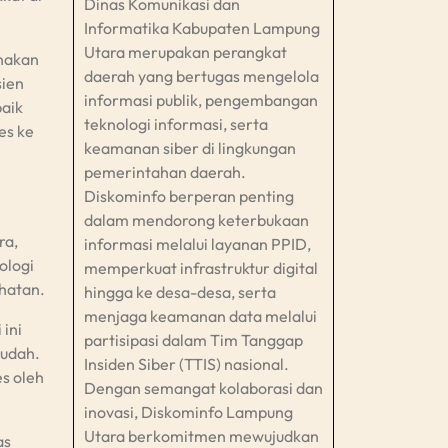
Dinas Komunikasi dan
Informatika Kabupaten Lampung
Utara merupakan perangkat
unakan
daerah yang bertugas mengelola
sien
informasi publik, pengembangan
baik
teknologi informasi, serta
es ke
keamanan siber di lingkungan
pemerintahan daerah.
Diskominfo berperan penting
dalam mendorong keterbukaan
ra,
informasi melalui layanan PPID,
ologi
memperkuat infrastruktur digital
ehatan.
hingga ke desa-desa, serta
menjaga keamanan data melalui
 ini
partisipasi dalam Tim Tanggap
mudah.
Insiden Siber (TTIS) nasional.
es oleh
Dengan semangat kolaborasi dan
inovasi, Diskominfo Lampung
Utara berkomitmen mewujudkan
as