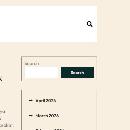
Search
Search
k
April 2026
nya
March 2026
a
arakat.