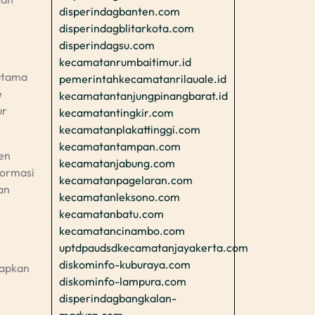
disperindagbanten.com
disperindagblitarkota.com
disperindagsu.com
kecamatanrumbaitimur.id
 utama
pemerintahkecamatanrilauale.id
e
kecamatantanjungpinangbarat.id
ur
kecamatantingkir.com
kecamatanplakattinggi.com
kecamatantampan.com
en
kecamatanjabung.com
formasi
kecamatanpagelaran.com
an
kecamatanleksono.com
kecamatanbatu.com
kecamatancinambo.com
uptdpaudsdkecamatanjayakerta.com
diskominfo-kuburaya.com
rapkan
diskominfo-lampura.com
disperindagbangkalan-