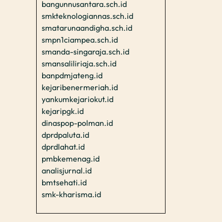
bangunnusantara.sch.id
smkteknologiannas.sch.id
smatarunaandigha.sch.id
smpn1ciampea.sch.id
smanda-singaraja.sch.id
smansaliliriaja.sch.id
banpdmjateng.id
kejaribenermeriah.id
yankumkejariokut.id
kejaripgk.id
dinaspop-polman.id
dprdpaluta.id
dprdlahat.id
pmbkemenag.id
analisjurnal.id
bmtsehati.id
smk-kharisma.id