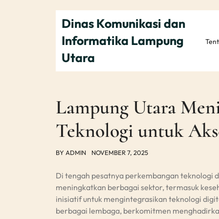
Skip
to
Dinas Komunikasi dan
content
Informatika Lampung
Ten
Utara
Lampung Utara Meni
Teknologi untuk Aks
BY
ADMIN
NOVEMBER 7, 2025
Di tengah pesatnya perkembangan teknologi dig
meningkatkan berbagai sektor, termasuk kese
inisiatif untuk mengintegrasikan teknologi di
berbagai lembaga, berkomitmen menghadirkan a