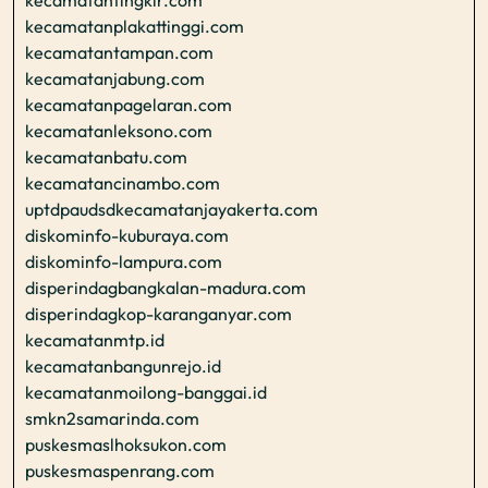
kecamatanplakattinggi.com
kecamatantampan.com
kecamatanjabung.com
kecamatanpagelaran.com
kecamatanleksono.com
kecamatanbatu.com
kecamatancinambo.com
uptdpaudsdkecamatanjayakerta.com
diskominfo-kuburaya.com
diskominfo-lampura.com
disperindagbangkalan-madura.com
disperindagkop-karanganyar.com
kecamatanmtp.id
kecamatanbangunrejo.id
kecamatanmoilong-banggai.id
smkn2samarinda.com
puskesmaslhoksukon.com
puskesmaspenrang.com