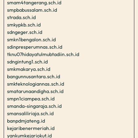
smam4tangerang.sch.id
smpbabussalam.sch.id
strada.sch.id
smkypkb.sch.id
sdngeger.sch.id
smkn1bengalon.sch.id
sdinpresperumnas.sch.id
tknu07hidayatulmubtadiin.sch.id
sdngintung1.sch.id
smkmakarya.sch.id
bangunnusantara.sch.id
smkteknologiannas.sch.id
smatarunaandigha.sch.id
smpn1ciampea.sch.id
smanda-singaraja.sch.id
smansaliliriaja.sch.id
banpdmjateng.id
kejaribenermeriah.id
yankumkejariokut.id