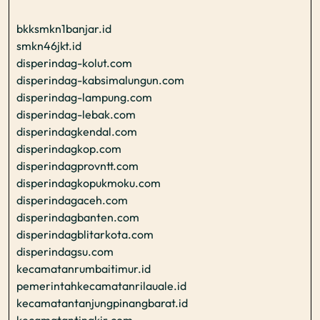
bkksmkn1banjar.id
smkn46jkt.id
disperindag-kolut.com
disperindag-kabsimalungun.com
disperindag-lampung.com
disperindag-lebak.com
disperindagkendal.com
disperindagkop.com
disperindagprovntt.com
disperindagkopukmoku.com
disperindagaceh.com
disperindagbanten.com
disperindagblitarkota.com
disperindagsu.com
kecamatanrumbaitimur.id
pemerintahkecamatanrilauale.id
kecamatantanjungpinangbarat.id
kecamatantingkir.com