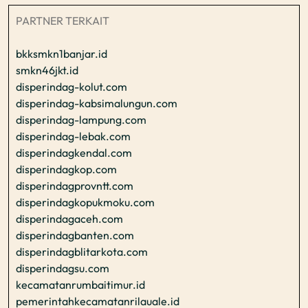
PARTNER TERKAIT
bkksmkn1banjar.id
smkn46jkt.id
disperindag-kolut.com
disperindag-kabsimalungun.com
disperindag-lampung.com
disperindag-lebak.com
disperindagkendal.com
disperindagkop.com
disperindagprovntt.com
disperindagkopukmoku.com
disperindagaceh.com
disperindagbanten.com
disperindagblitarkota.com
disperindagsu.com
kecamatanrumbaitimur.id
pemerintahkecamatanrilauale.id