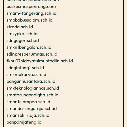
puskesmaspenrang.com
smam4tangerang.sch.id
smpbabussalam.sch.id
strada.sch.id
smkypkb.sch.id
sdngeger.sch.id
smkn1bengalon.sch.id
sdinpresperumnas.sch.id
tknu07hidayatulmubtadiin.sch.id
sdngintung1.sch.id
smkmakarya.sch.id
bangunnusantara.sch.id
smkteknologiannas.sch.id
smatarunaandigha.sch.id
smpn1ciampea.sch.id
smanda-singaraja.sch.id
smansaliliriaja.sch.id
banpdmjateng.id