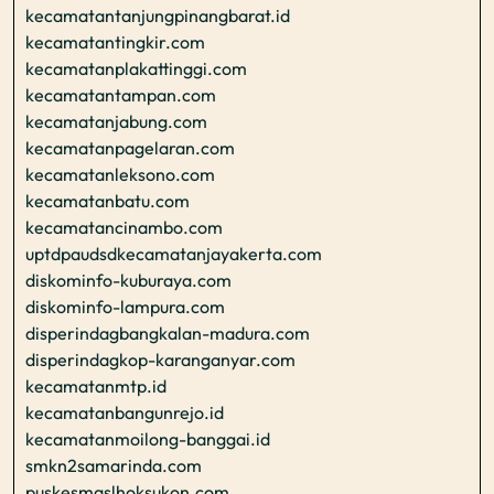
kecamatantanjungpinangbarat.id
kecamatantingkir.com
kecamatanplakattinggi.com
kecamatantampan.com
kecamatanjabung.com
kecamatanpagelaran.com
kecamatanleksono.com
kecamatanbatu.com
kecamatancinambo.com
uptdpaudsdkecamatanjayakerta.com
diskominfo-kuburaya.com
diskominfo-lampura.com
disperindagbangkalan-madura.com
disperindagkop-karanganyar.com
kecamatanmtp.id
kecamatanbangunrejo.id
kecamatanmoilong-banggai.id
smkn2samarinda.com
puskesmaslhoksukon.com