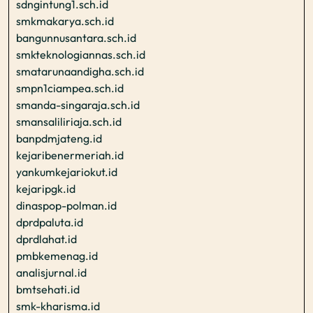
sdngintung1.sch.id
smkmakarya.sch.id
bangunnusantara.sch.id
smkteknologiannas.sch.id
smatarunaandigha.sch.id
smpn1ciampea.sch.id
smanda-singaraja.sch.id
smansaliliriaja.sch.id
banpdmjateng.id
kejaribenermeriah.id
yankumkejariokut.id
kejaripgk.id
dinaspop-polman.id
dprdpaluta.id
dprdlahat.id
pmbkemenag.id
analisjurnal.id
bmtsehati.id
smk-kharisma.id