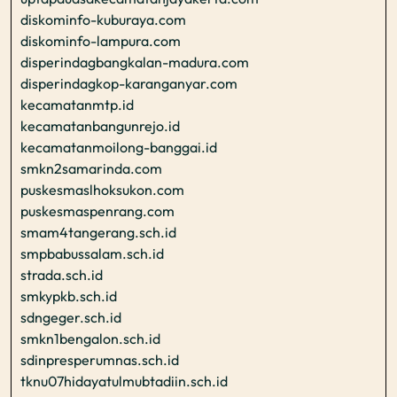
diskominfo-kuburaya.com
diskominfo-lampura.com
disperindagbangkalan-madura.com
disperindagkop-karanganyar.com
kecamatanmtp.id
kecamatanbangunrejo.id
kecamatanmoilong-banggai.id
smkn2samarinda.com
puskesmaslhoksukon.com
puskesmaspenrang.com
smam4tangerang.sch.id
smpbabussalam.sch.id
strada.sch.id
smkypkb.sch.id
sdngeger.sch.id
smkn1bengalon.sch.id
sdinpresperumnas.sch.id
tknu07hidayatulmubtadiin.sch.id