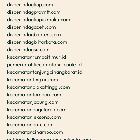
disperindagkop.com
disperindagprovntt.com
disperindagkopukmoku.com
disperindagaceh.com
disperindagbanten.com
disperindagblitarkota.com
disperindagsu.com
kecamatanrumbaitimur.id
pemerintahkecamatanrilauale.id
kecamatantanjungpinangbarat.id
kecamatantingkir.com
kecamatanplakattinggi.com
kecamatantampan.com
kecamatanjabung.com
kecamatanpagelaran.com
kecamatanleksono.com
kecamatanbatu.com
kecamatancinambo.com
uptdpaudsdkecamatanjayakerta.com