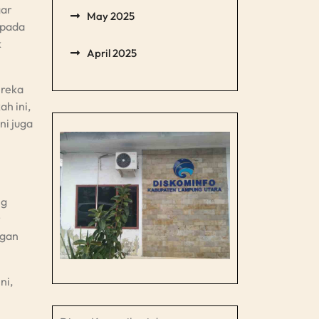
gar
May 2025
epada
k
April 2025
ereka
h ini,
ni juga
ng
r
ngan
ni,