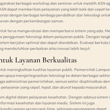
garakan berbagai workshop dan seminar untuk melatih ASN a
 ASN dapat memberikan pelayanan yang lebih baik dan cepat k
borasi dengan berbagai lembaga pendidikan dan teknologi untu
relevan dengan perkembangan zaman.
untuk terus mengevaluasi dan memperbarui sistem yang ada. M
as penggunaan teknologi dalam pelayanan publik. Dengan langka
em berjalan optimal dan dapat diandalkan. Evaluasi berkala i
ng membutuhkan perbaikan atau inovasi lebih lanjut.
untuk Layanan Berkualitas
a untuk meningkatkan kualitas layanan publik. Pemerintah Lampu
berupaya mengintegrasikan teknologi ke dalam berbagai sekto
ngga administrasi pemerintahan, semua sektor dioptimalkan de
 pelayanan yang cepat, tepat, dan akurat kepada masyarakat.
em digital dalam pelayanan kesehatan. Dengan adanya sistem i
ormasi kesehatan dan layanan medis. Sistem ini juga
ndisi pasien secara real-time, sehingga penanganan dapat