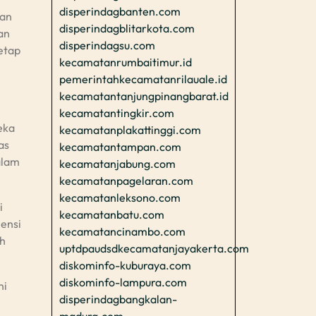
disperindagbanten.com
kan
disperindagblitarkota.com
an
disperindagsu.com
etap
kecamatanrumbaitimur.id
pemerintahkecamatanrilauale.id
kecamatantanjungpinangbarat.id
kecamatantingkir.com
eka
kecamatanplakattinggi.com
as
kecamatantampan.com
alam
kecamatanjabung.com
kecamatanpagelaran.com
kecamatanleksono.com
i
kecamatanbatu.com
ensi
kecamatancinambo.com
uh
uptdpaudsdkecamatanjayakerta.com
diskominfo-kuburaya.com
diskominfo-lampura.com
ni
disperindagbangkalan-