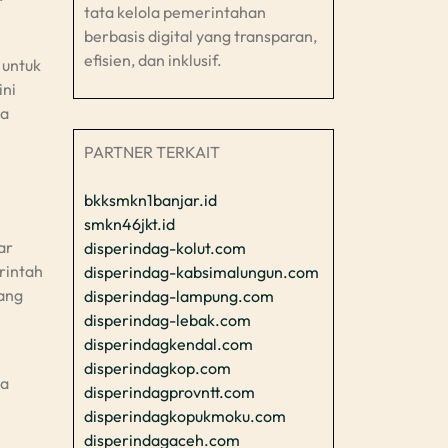
r
tata kelola pemerintahan
berbasis digital yang transparan,
efisien, dan inklusif.​
 untuk
ini
wa
PARTNER TERKAIT
bkksmkn1banjar.id
smkn46jkt.id
ar
disperindag-kolut.com
rintah
disperindag-kabsimalungun.com
cang
disperindag-lampung.com
disperindag-lebak.com
disperindagkendal.com
disperindagkop.com
ma
disperindagprovntt.com
disperindagkopukmoku.com
disperindagaceh.com