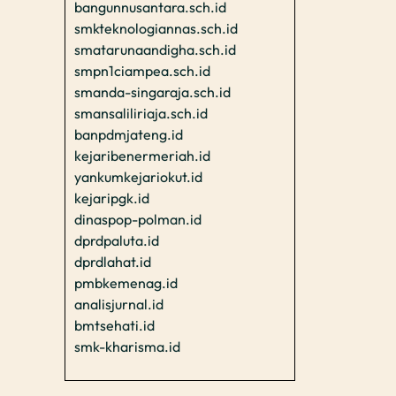
bangunnusantara.sch.id
smkteknologiannas.sch.id
smatarunaandigha.sch.id
smpn1ciampea.sch.id
smanda-singaraja.sch.id
smansaliliriaja.sch.id
banpdmjateng.id
kejaribenermeriah.id
yankumkejariokut.id
kejaripgk.id
dinaspop-polman.id
dprdpaluta.id
dprdlahat.id
pmbkemenag.id
analisjurnal.id
bmtsehati.id
smk-kharisma.id