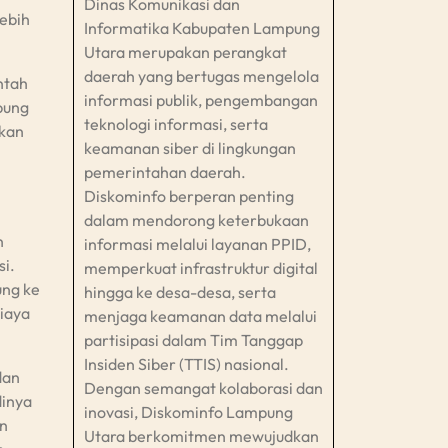
Dinas Komunikasi dan
lebih
Informatika Kabupaten Lampung
Utara merupakan perangkat
daerah yang bertugas mengelola
ntah
informasi publik, pengembangan
pung
teknologi informasi, serta
ikan
keamanan siber di lingkungan
pemerintahan daerah.
Diskominfo berperan penting
dalam mendorong keterbukaan
n
informasi melalui layanan PPID,
si.
memperkuat infrastruktur digital
ung ke
hingga ke desa-desa, serta
iaya
menjaga keamanan data melalui
partisipasi dalam Tim Tanggap
Insiden Siber (TTIS) nasional.
dan
Dengan semangat kolaborasi dan
dinya
inovasi, Diskominfo Lampung
an
Utara berkomitmen mewujudkan