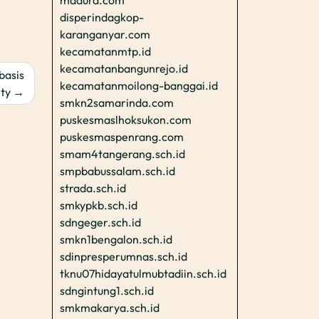
madura.com
disperindagkop-
karanganyar.com
kecamatanmtp.id
kecamatanbangunrejo.id
basis
kecamatanmoilong-banggai.id
ty
smkn2samarinda.com
puskesmaslhoksukon.com
puskesmaspenrang.com
smam4tangerang.sch.id
smpbabussalam.sch.id
strada.sch.id
smkypkb.sch.id
sdngeger.sch.id
smkn1bengalon.sch.id
sdinpresperumnas.sch.id
tknu07hidayatulmubtadiin.sch.id
sdngintung1.sch.id
smkmakarya.sch.id