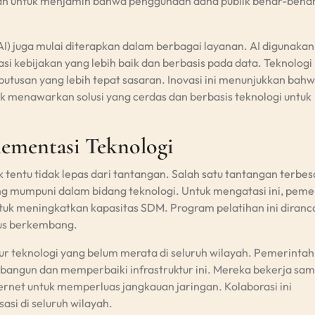
ujuan untuk menjamin bahwa penggunaan dana publik benar-bena
(AI) juga mulai diterapkan dalam berbagai layanan. AI digunakan
kebijakan yang lebih baik dan berbasis pada data. Teknologi 
usan yang lebih tepat sasaran. Inovasi ini menunjukkan bah
menawarkan solusi yang cerdas dan berbasis teknologi untuk
lementasi Teknologi
 tentu tidak lepas dari tantangan. Salah satu tantangan terbes
g mumpuni dalam bidang teknologi. Untuk mengatasi ini, peme
tuk meningkatkan kapasitas SDM. Program pelatihan ini diran
rus berkembang.
ktur teknologi yang belum merata di seluruh wilayah. Pemerintah
ngun dan memperbaiki infrastruktur ini. Mereka bekerja sa
rnet untuk memperluas jangkauan jaringan. Kolaborasi ini
asi di seluruh wilayah.