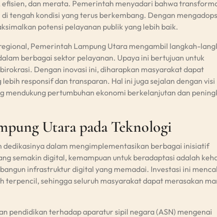
 efisien, dan merata. Pemerintah menyadari bahwa transforma
n di tengah kondisi yang terus berkembang. Dengan mengadops
simalkan potensi pelayanan publik yang lebih baik.
 regional, Pemerintah Lampung Utara mengambil langkah-lang
alam berbagai sektor pelayanan. Upaya ini bertujuan untuk
birokrasi. Dengan inovasi ini, diharapkan masyarakat dapat
bih responsif dan transparan. Hal ini juga sejalan dengan visi
ng mendukung pertumbuhan ekonomi berkelanjutan dan pening
pung Utara pada Teknologi
dedikasinya dalam mengimplementasikan berbagai inisiatif
ang semakin digital, kemampuan untuk beradaptasi adalah keh
angun infrastruktur digital yang memadai. Investasi ini menc
ah terpencil, sehingga seluruh masyarakat dapat merasakan ma
n dan pendidikan terhadap aparatur sipil negara (ASN) mengenai