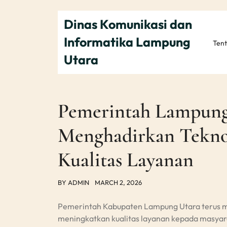
Skip
to
Dinas Komunikasi dan
content
Informatika Lampung
Ten
Utara
Pemerintah Lampung
Menghadirkan Tekno
Kualitas Layanan
BY
ADMIN
MARCH 2, 2026
Pemerintah Kabupaten Lampung Utara terus 
meningkatkan kualitas layanan kepada masyarak