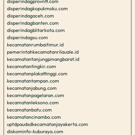
disperindagprovntt.com
disperindagkopukmoku.com
disperindagaceh.com
disperindagbanten.com
disperindagblitarkota.com
disperindagsu.com
kecamatanrumbaitimur.id
pemerintahkecamatanrilauale.id
kecamatantanjungpinangbarat.id
kecamatantingkir.com
kecamatanplakattinggi.com
kecamatantampan.com
kecamatanjabung.com
kecamatanpagelaran.com
kecamatanleksono.com
kecamatanbatu.com
kecamatancinambo.com
uptdpaudsdkecamatanjayakerta.com
diskominfo-kuburaya.com