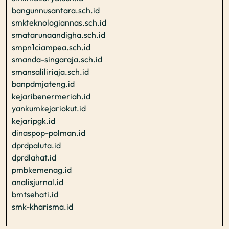
bangunnusantara.sch.id
smkteknologiannas.sch.id
smatarunaandigha.sch.id
smpn1ciampea.sch.id
smanda-singaraja.sch.id
smansaliliriaja.sch.id
banpdmjateng.id
kejaribenermeriah.id
yankumkejariokut.id
kejaripgk.id
dinaspop-polman.id
dprdpaluta.id
dprdlahat.id
pmbkemenag.id
analisjurnal.id
bmtsehati.id
smk-kharisma.id