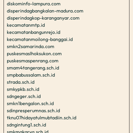
diskominfo-lampura.com
disperindagbangkalan-madura.com
disperindagkop-karanganyar.com
kecamatanmtp.id
kecamatanbangunrejo.id
kecamatanmoilong-banggai.id
smkn2samarinda.com
puskesmaslhoksukon.com
puskesmaspenrang.com
smam4tangerang.sch.id
smpbabussalam.sch.id
strada.sch.id
smkypkb.sch.id
sdngeger.sch.id
smkn1bengalon.sch.id
sdinpresperumnas.sch.id
tknu07hidayatulmubtadiin.sch.id
sdngintung1.sch.id
smkmakarya.sch.id