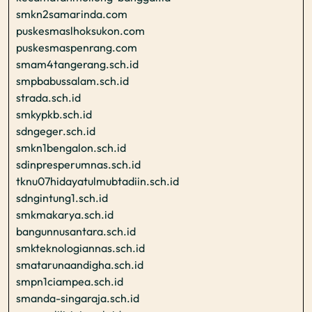
smkn2samarinda.com
puskesmaslhoksukon.com
puskesmaspenrang.com
smam4tangerang.sch.id
smpbabussalam.sch.id
strada.sch.id
smkypkb.sch.id
sdngeger.sch.id
smkn1bengalon.sch.id
sdinpresperumnas.sch.id
tknu07hidayatulmubtadiin.sch.id
sdngintung1.sch.id
smkmakarya.sch.id
bangunnusantara.sch.id
smkteknologiannas.sch.id
smatarunaandigha.sch.id
smpn1ciampea.sch.id
smanda-singaraja.sch.id