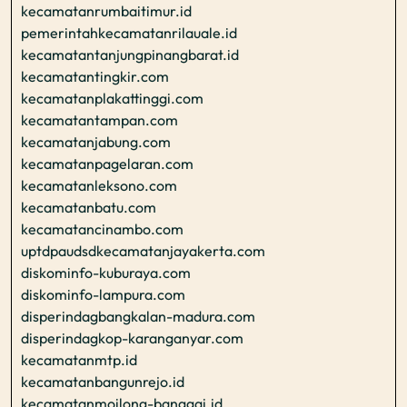
kecamatanrumbaitimur.id
pemerintahkecamatanrilauale.id
kecamatantanjungpinangbarat.id
kecamatantingkir.com
kecamatanplakattinggi.com
kecamatantampan.com
kecamatanjabung.com
kecamatanpagelaran.com
kecamatanleksono.com
kecamatanbatu.com
kecamatancinambo.com
uptdpaudsdkecamatanjayakerta.com
diskominfo-kuburaya.com
diskominfo-lampura.com
disperindagbangkalan-madura.com
disperindagkop-karanganyar.com
kecamatanmtp.id
kecamatanbangunrejo.id
kecamatanmoilong-banggai.id