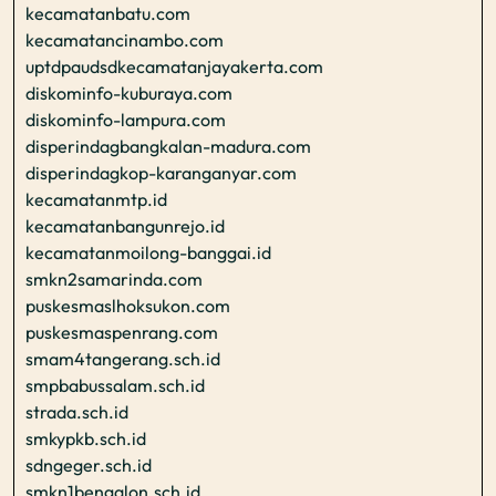
kecamatanbatu.com
kecamatancinambo.com
uptdpaudsdkecamatanjayakerta.com
diskominfo-kuburaya.com
diskominfo-lampura.com
disperindagbangkalan-madura.com
disperindagkop-karanganyar.com
kecamatanmtp.id
kecamatanbangunrejo.id
kecamatanmoilong-banggai.id
smkn2samarinda.com
puskesmaslhoksukon.com
puskesmaspenrang.com
smam4tangerang.sch.id
smpbabussalam.sch.id
strada.sch.id
smkypkb.sch.id
sdngeger.sch.id
smkn1bengalon.sch.id