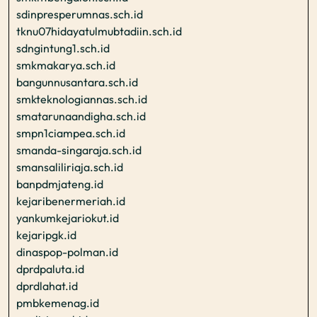
sdinpresperumnas.sch.id
tknu07hidayatulmubtadiin.sch.id
sdngintung1.sch.id
smkmakarya.sch.id
bangunnusantara.sch.id
smkteknologiannas.sch.id
smatarunaandigha.sch.id
smpn1ciampea.sch.id
smanda-singaraja.sch.id
smansaliliriaja.sch.id
banpdmjateng.id
kejaribenermeriah.id
yankumkejariokut.id
kejaripgk.id
dinaspop-polman.id
dprdpaluta.id
dprdlahat.id
pmbkemenag.id