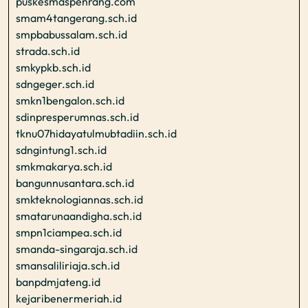
puskesmaspenrang.com
smam4tangerang.sch.id
smpbabussalam.sch.id
strada.sch.id
smkypkb.sch.id
sdngeger.sch.id
smkn1bengalon.sch.id
sdinpresperumnas.sch.id
tknu07hidayatulmubtadiin.sch.id
sdngintung1.sch.id
smkmakarya.sch.id
bangunnusantara.sch.id
smkteknologiannas.sch.id
smatarunaandigha.sch.id
smpn1ciampea.sch.id
smanda-singaraja.sch.id
smansaliliriaja.sch.id
banpdmjateng.id
kejaribenermeriah.id