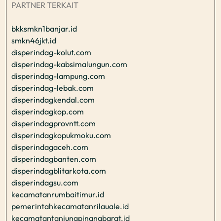
PARTNER TERKAIT
bkksmkn1banjar.id
smkn46jkt.id
disperindag-kolut.com
disperindag-kabsimalungun.com
disperindag-lampung.com
disperindag-lebak.com
disperindagkendal.com
disperindagkop.com
disperindagprovntt.com
disperindagkopukmoku.com
disperindagaceh.com
disperindagbanten.com
disperindagblitarkota.com
disperindagsu.com
kecamatanrumbaitimur.id
pemerintahkecamatanrilauale.id
kecamatantanjungpinangbarat.id