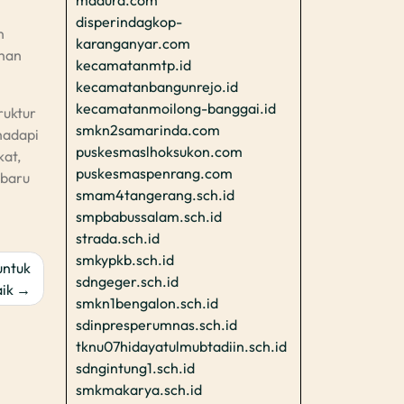
madura.com
disperindagkop-
n
karanganyar.com
ihan
kecamatanmtp.id
kecamatanbangunrejo.id
kecamatanmoilong-banggai.id
ruktur
smkn2samarinda.com
hadapi
puskesmaslhoksukon.com
kat,
puskesmaspenrang.com
 baru
smam4tangerang.sch.id
smpbabussalam.sch.id
strada.sch.id
smkypkb.sch.id
untuk
sdngeger.sch.id
ik
smkn1bengalon.sch.id
sdinpresperumnas.sch.id
tknu07hidayatulmubtadiin.sch.id
sdngintung1.sch.id
smkmakarya.sch.id