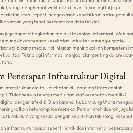
tau memiliki mobilitas terbatas. Pasien dapat berkonsultasi de
akit, yang menghemat waktu dan biaya. Teknologi ini juga
rkelanjutan, seperti pengawasan kondisi kronis atau pemuli
kan saran yang tepat berdasarkan data terkini.
n juga dapat ditingkatkan melalui teknologi informasi. Webinar
tif memungkinkan tenaga kesehatan untuk terus meng-update
aru di bidang medis. Hal ini akan meningkatkan kompetensi 
ualitas. Teknologi informasi menjadi alat penting dalam upa
Utara.
m Penerapan Infrastruktur Digital
 infrastruktur digital kesehatan di Lampung Utara adalah
il. Tidak semua tenaga medis dan staf kesehatan memiliki
igital dengan efektif. Oleh karena itu, Lampung Utara menga
 meningkatkan keterampilan mereka. Pemerintah daerah juga b
t kurikulum yang sesuai dengan kebutuhan teknologi kesehat
an infrastruktur dasar seperti listrik dan internet di beberapa 