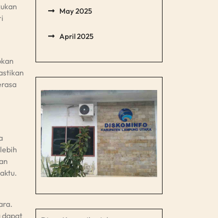
kukan
May 2025
i
April 2025
pkan
astikan
erasa
a
lebih
nan
aktu.
ara.
a dapat