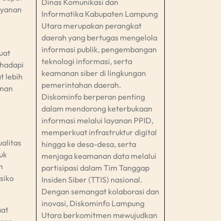
Dinas Komunikasi dan
ayanan
Informatika Kabupaten Lampung
Utara merupakan perangkat
daerah yang bertugas mengelola
informasi publik, pengembangan
uat
teknologi informasi, serta
ghadapi
keamanan siber di lingkungan
t lebih
pemerintahan daerah.
unan
Diskominfo berperan penting
dalam mendorong keterbukaan
informasi melalui layanan PPID,
memperkuat infrastruktur digital
alitas
hingga ke desa-desa, serta
uk
menjaga keamanan data melalui
n
partisipasi dalam Tim Tanggap
siko
Insiden Siber (TTIS) nasional.
Dengan semangat kolaborasi dan
inovasi, Diskominfo Lampung
aat
Utara berkomitmen mewujudkan