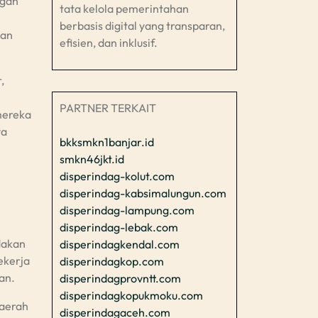
ngan
tata kelola pemerintahan
berbasis digital yang transparan,
han
efisien, dan inklusif.​
,
PARTNER TERKAIT
mereka
ya
bkksmkn1banjar.id
smkn46jkt.id
disperindag-kolut.com
disperindag-kabsimalungun.com
disperindag-lampung.com
disperindag-lebak.com
dakan
disperindagkendal.com
ekerja
disperindagkop.com
an.
disperindagprovntt.com
disperindagkopukmoku.com
daerah
disperindagaceh.com