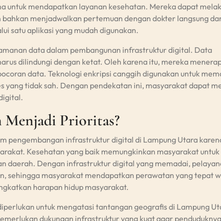
lama untuk mendapatkan layanan kesehatan. Mereka dapat mela
an bahkan menjadwalkan pertemuan dengan dokter langsung dar
ui satu aplikasi yang mudah digunakan.
manan data dalam pembangunan infrastruktur digital. Data
harus dilindungi dengan ketat. Oleh karena itu, mereka menera
ocoran data. Teknologi enkripsi canggih digunakan untuk mem
es yang tidak sah. Dengan pendekatan ini, masyarakat dapat m
igital.
 Menjadi Prioritas?
am pengembangan infrastruktur digital di Lampung Utara karen
yarakat. Kesehatan yang baik memungkinkan masyarakat untuk 
n daerah. Dengan infrastruktur digital yang memadai, pelaya
ien, sehingga masyarakat mendapatkan perawatan yang tepat w
ngkatkan harapan hidup masyarakat.
diperlukan untuk mengatasi tantangan geografis di Lampung Ut
 memerlukan dukungan infrastruktur yang kuat agar pendudukny