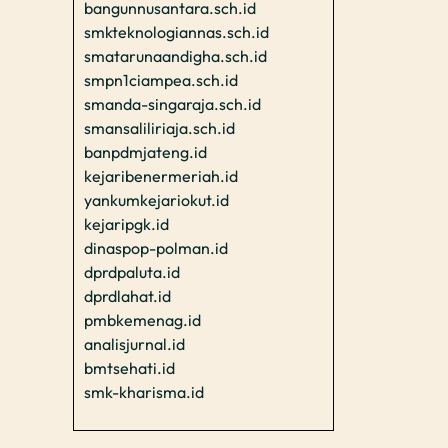
bangunnusantara.sch.id
smkteknologiannas.sch.id
smatarunaandigha.sch.id
smpn1ciampea.sch.id
smanda-singaraja.sch.id
smansaliliriaja.sch.id
banpdmjateng.id
kejaribenermeriah.id
yankumkejariokut.id
kejaripgk.id
dinaspop-polman.id
dprdpaluta.id
dprdlahat.id
pmbkemenag.id
analisjurnal.id
bmtsehati.id
smk-kharisma.id