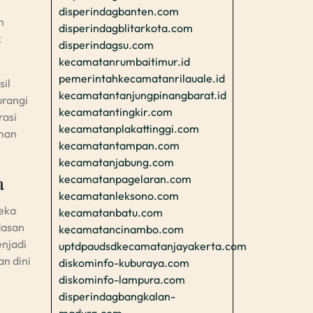
disperindagbanten.com
n
disperindagblitarkota.com
k
disperindagsu.com
kecamatanrumbaitimur.id
pemerintahkecamatanrilauale.id
il
kecamatantanjungpinangbarat.id
urangi
kecamatantingkir.com
rasi
kecamatanplakattinggi.com
anan
kecamatantampan.com
kecamatanjabung.com
a
kecamatanpagelaran.com
kecamatanleksono.com
reka
kecamatanbatu.com
dasan
kecamatancinambo.com
enjadi
uptdpaudsdkecamatanjayakerta.com
n dini
diskominfo-kuburaya.com
diskominfo-lampura.com
disperindagbangkalan-